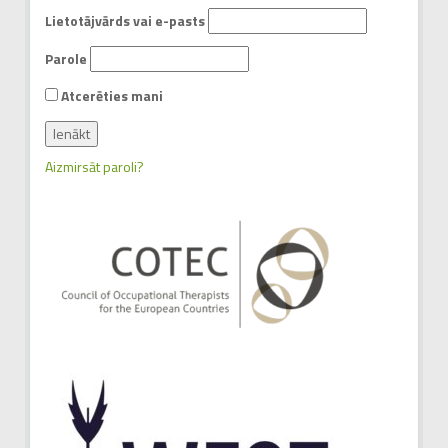
Lietotājvārds vai e-pasts
Parole
Atcerēties mani
Aizmirsāt paroli?