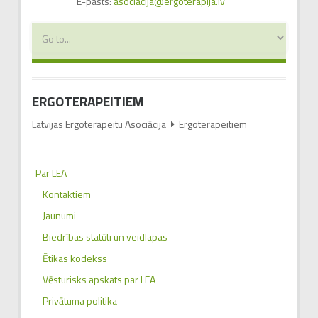
E-pasts:
asociacija@ergoterapija.lv
ERGOTERAPEITIEM
Latvijas Ergoterapeitu Asociācija
Ergoterapeitiem
Par LEA
Kontaktiem
Jaunumi
Biedrības statūti un veidlapas
Ētikas kodekss
Vēsturisks apskats par LEA
Privātuma politika