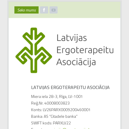
Seko mums
LATVIJAS ERGOTERAPEITU ASOCIĀCIJA
Miera iela 28-3, Rīga, LV-1001
Reģ.Nr. 40008003823
Konts: LV26PARX0009200460001
Banka: AS “Citadele banka”
SWIFT kods: PARXLV22