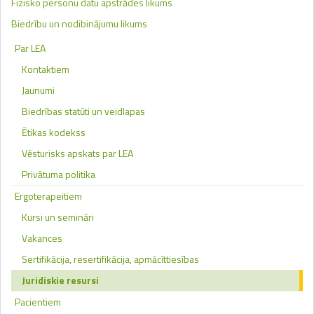
Fizisko personu datu apstrādes likums
Biedrību un nodibinājumu likums
Par LEA
Kontaktiem
Jaunumi
Biedrības statūti un veidlapas
Ētikas kodekss
Vēsturisks apskats par LEA
Privātuma politika
Ergoterapeitiem
Kursi un semināri
Vakances
Sertifikācija, resertifikācija, apmācīttiesības
Juridiskie resursi
Pacientiem