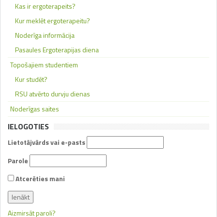
Kas ir ergoterapeits?
Kur meklēt ergoterapeitu?
Noderīga informācija
Pasaules Ergoterapijas diena
Topošajiem studentiem
Kur studēt?
RSU atvērto durvju dienas
Noderīgas saites
IELOGOTIES
Lietotājvārds vai e-pasts
Parole
Atcerēties mani
Aizmirsāt paroli?