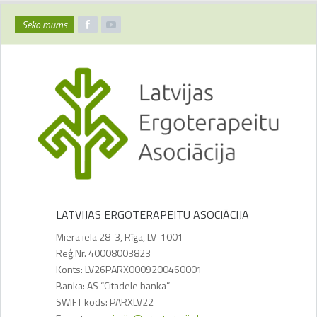
Seko mums
LATVIJAS ERGOTERAPEITU ASOCIĀCIJA
Miera iela 28-3, Rīga, LV-1001
Reģ.Nr. 40008003823
Konts: LV26PARX0009200460001
Banka: AS “Citadele banka”
SWIFT kods: PARXLV22