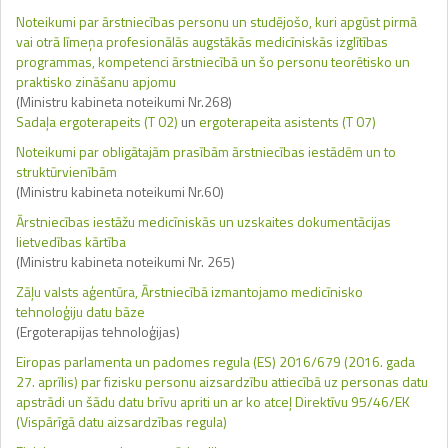
Noteikumi par ārstniecības personu un studējošo, kuri apgūst pirmā
vai otrā līmeņa profesionālās augstākās medicīniskās izglītības
programmas, kompetenci ārstniecībā un šo personu teorētisko un
praktisko zināšanu apjomu
(Ministru kabineta noteikumi Nr.268)
Sadaļa ergoterapeits (T 02)
un
ergoterapeita asistents (T 07)
Noteikumi par obligātajām prasībām ārstniecības iestādēm un to
struktūrvienībām
(Ministru kabineta noteikumi Nr.60)
Ārstniecības iestāžu medicīniskās un uzskaites dokumentācijas
lietvedības kārtība
(Ministru kabineta noteikumi Nr. 265)
Zāļu valsts aģentūra, Ārstniecībā izmantojamo medicīnisko
tehnoloģiju datu bāze
(Ergoterapijas tehnoloģijas)
Eiropas parlamenta un padomes regula (ES) 2016/679 (2016. gada
27. aprīlis) par fizisku personu aizsardzību attiecībā uz personas datu
apstrādi un šādu datu brīvu apriti un ar ko atceļ Direktīvu 95/46/EK
(Vispārīgā datu aizsardzības regula)