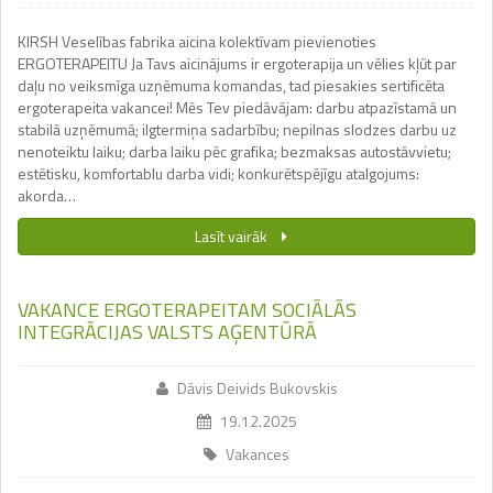
KIRSH Veselības fabrika aicina kolektīvam pievienoties
ERGOTERAPEITU Ja Tavs aicinājums ir ergoterapija un vēlies kļūt par
daļu no veiksmīga uzņēmuma komandas, tad piesakies sertificēta
ergoterapeita vakancei! Mēs Tev piedāvājam: darbu atpazīstamā un
stabilā uzņēmumā; ilgtermiņa sadarbību; nepilnas slodzes darbu uz
nenoteiktu laiku; darba laiku pēc grafika; bezmaksas autostāvvietu;
estētisku, komfortablu darba vidi; konkurētspējīgu atalgojums:
akorda…
Lasīt vairāk
VAKANCE ERGOTERAPEITAM SOCIĀLĀS
INTEGRĀCIJAS VALSTS AĢENTŪRĀ
Dāvis Deivids Bukovskis
19.12.2025
Vakances