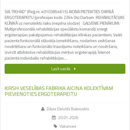
SIA “REHAD” (Reģ.nr. 40103854615) AICINA PIETEIKTIES DARBĀ
ERGOTERAPEITU (profesijas kods 2264 04) Darbam REHABILITĀCIJAS
KLĪNIKĀ uz nenoteiktu laiku (nepilna slodze) GALVENIE PIENĀKUMI:
Multiprofesionālā rehabilitācijas speciālistu komandā sniegt
ergoterapijas pakalpojumus rehabilitācijas klīnikas pacientiem; Veikt
pacienta funkcionālā stāvokļa izmeklēšanu, nodarbes veikšanas
novērtēšanu un funkcionālo traucējumu noteikšanu un novēršanu,
izvirzīt atbilstošus rehabilitācijas mērķus ergoterapijā; Īstenot
pacienta individuālo rehabilitācijas…
Lasīt vairāk
KIRSH VESELĪBAS FABRIKA AICINA KOLEKTĪVAM
PIEVIENOTIES ERGOTERAPEITU
Dāvis Deivids Bukovskis
20.01.2026
Vakances