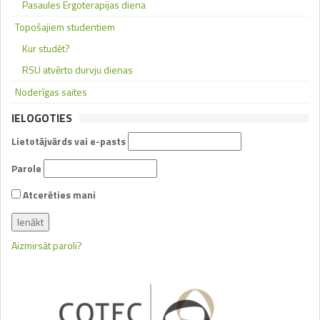
Pasaules Ergoterapijas diena
Topošajiem studentiem
Kur studēt?
RSU atvērto durvju dienas
Noderīgas saites
IELOGOTIES
Lietotājvārds vai e-pasts
Parole
Atcerēties mani
Aizmirsāt paroli?