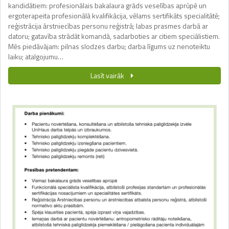
kandidātiem: profesionālais bakalaura grāds veselības aprūpē un
ergoterapeita profesionālā kvalifikācija, vēlams sertifikāts specialitātē;
reģistrācija ārstniecības personu reģistrā; labas prasmes darbā ar
datoru; gatavība strādāt komandā, sadarboties ar citiem speciālistiem.
Mēs piedāvājam: pilnas slodzes darbu; darba līgums uz nenoteiktu
laiku; atalgojumu…
Lasīt vairāk