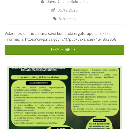
Dāvis Deivids Bukovskis
05.12.2025
Vakances
Vidzemes slimnīca aicina savā komandā ergoterapeitu. Sīkāka
informācija: https://cvvp.nva.gov.lv/#/pub/vakances/434863958
Lasīt vairāk