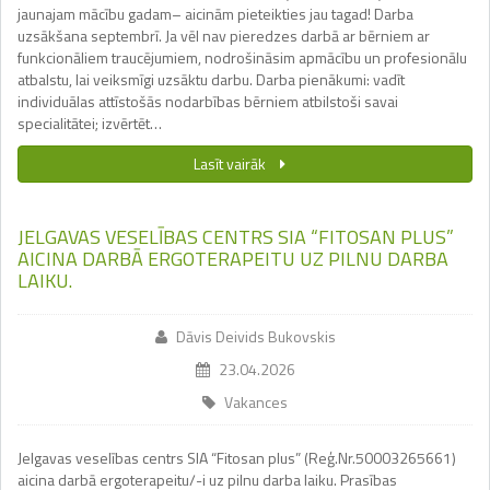
jaunajam mācību gadam– aicinām pieteikties jau tagad! Darba
uzsākšana septembrī. Ja vēl nav pieredzes darbā ar bērniem ar
funkcionāliem traucējumiem, nodrošināsim apmācību un profesionālu
atbalstu, lai veiksmīgi uzsāktu darbu. Darba pienākumi: vadīt
individuālas attīstošās nodarbības bērniem atbilstoši savai
specialitātei; izvērtēt…
Lasīt vairāk
JELGAVAS VESELĪBAS CENTRS SIA “FITOSAN PLUS”
AICINA DARBĀ ERGOTERAPEITU UZ PILNU DARBA
LAIKU.
Dāvis Deivids Bukovskis
23.04.2026
Vakances
Jelgavas veselības centrs SIA “Fitosan plus” (Reģ.Nr.50003265661)
aicina darbā ergoterapeitu/-i uz pilnu darba laiku. Prasības