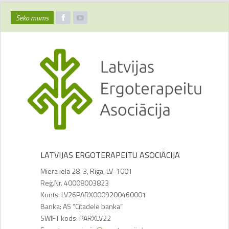
Seko mums
LATVIJAS ERGOTERAPEITU ASOCIĀCIJA
Miera iela 28-3, Rīga, LV-1001
Reģ.Nr. 40008003823
Konts: LV26PARX0009200460001
Banka: AS “Citadele banka”
SWIFT kods: PARXLV22