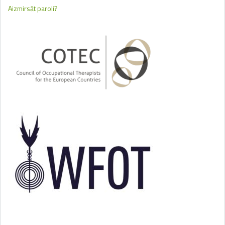
Aizmirsāt paroli?