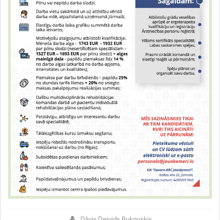
Dāvis Deivids Bukovskis