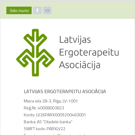
Seko mums
LATVIJAS ERGOTERAPEITU ASOCIĀCIJA
Miera iela 28-3, Rīga, LV-1001
Reģ.Nr. 40008003823
Konts: LV26PARX0009200460001
Banka: AS “Citadele banka”
SWIFT kods: PARXLV22