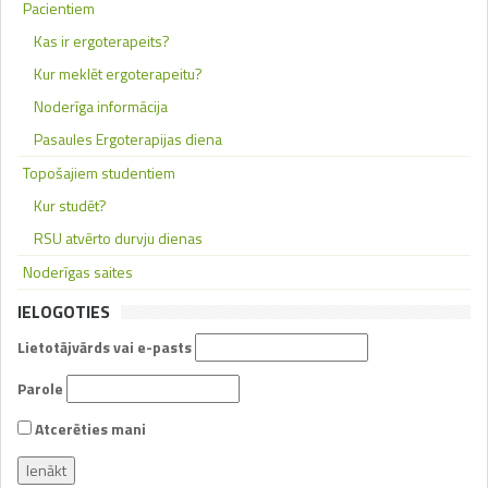
Pacientiem
Kas ir ergoterapeits?
Kur meklēt ergoterapeitu?
Noderīga informācija
Pasaules Ergoterapijas diena
Topošajiem studentiem
Kur studēt?
RSU atvērto durvju dienas
Noderīgas saites
IELOGOTIES
Lietotājvārds vai e-pasts
Parole
Atcerēties mani