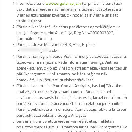
Interneta vietnē
www.ergoterapija.lv
(turpmāk – Vietne) tiek
vākti dati par Vietnes apmeklētājiem, tādējādi gūstot iespēju
Vietnes uzturētājam izvērtēt, cik noderīga ir Vietne un kā to
varētu uzlabot.
Pārzinis, kas Vietnē vāc datus par Vietnes apmeklētājiem, ir
Latvijas Ergoterapeitu Asociācija, Reģ.Nr. 40008003823,
(turpmāk – Pārzinis).
Pārziņa adrese Miera iela 28-3, Rīga, E-pasts
et
***********
@
***
ox.lv
.
Pārzinis nemitīgi pilnveido Vietni ar mērķi uzlabot tās lietošanu,
tāpēc Pārzinim ir jāzina, kāda informācija ir svarīga Vietnes
apmeklētājiem, cik bieži viņi šo Vietni apmeklē, kādas ierīces un
pārlūkprogrammu viņi izmanto, no kāda reģiona nāk
apmeklētāji un kādu saturu vislabprātāk lasa.
Pārzinis izmanto sistēmu Google Analytics, kas ļauj Pārzinim
analizēt, kā apmeklētāji izmanto Vietni. Pārzinis izmanto
savāktos datus savās tiesiskajās interesēs, lai uzlabotu izpratni
par Vietnes apmeklētāju vajadzībām un uzlabotu pieejamību
Pārziņa publiskotajai informācijai. Apmeklētājs jebkurā laikā var
pārtraukt datu vākšanu Google Analytics.
Serveris, kurā izvietota Vietne, var reģistrēt apmeklētāja
nosūtītos pieprasījumus (izmantotā ierīce, pārlūkprogramma, IP