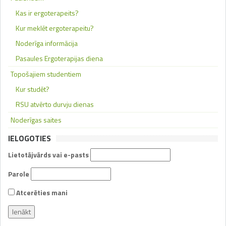
Kas ir ergoterapeits?
Kur meklēt ergoterapeitu?
Noderīga informācija
Pasaules Ergoterapijas diena
Topošajiem studentiem
Kur studēt?
RSU atvērto durvju dienas
Noderīgas saites
IELOGOTIES
Lietotājvārds vai e-pasts
Parole
Atcerēties mani