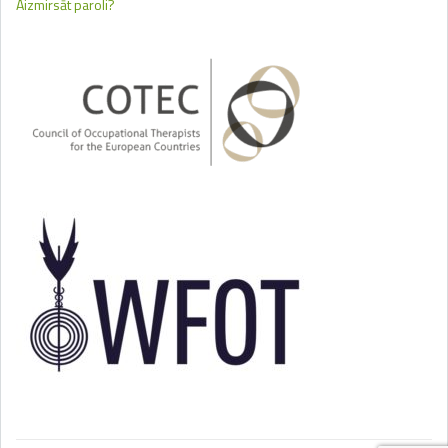
Aizmirsāt paroli?