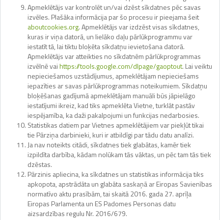
Apmeklētājs var kontrolēt un/vai dzēst sīkdatnes pēc savas
izvēles. Plašāka informācija par šo procesu ir pieejama šeit
aboutcookies.org
. Apmeklētājs var izdzēst visas sīkdatnes,
kuras ir viņa datorā, un lielāko daļu pārlūkprogrammu var
iestatīt tā, lai tiktu bloķēta sīkdatņu ievietošana datorā.
Apmeklētājs var atteikties no sīkdatnēm pārlūkprogrammas
izvēlnē vai
https://tools.google.com/dlpage/gaoptout
. Lai veiktu
nepieciešamos uzstādījumus, apmeklētājam nepieciešams
iepazīties ar savas pārlūkprogrammas noteikumiem. Sīkdatņu
bloķēšanas gadījumā apmeklētājam manuāli būs jāpielāgo
iestatījumi ikreiz, kad tiks apmeklēta Vietne, turklāt pastāv
iespējamība, ka daži pakalpojumi un funkcijas nedarbosies.
Statistikas datiem par Vietnes apmeklētājiem var piekļūt tikai
tie Pārziņa darbinieki, kuri ir atbildīgi par tādu datu analīzi.
Ja nav noteikts citādi, sīkdatnes tiek glabātas, kamēr tiek
izpildīta darbība, kādam nolūkam tās vāktas, un pēc tam tās tiek
dzēstas.
Pārzinis apliecina, ka sīkdatnes un statistikas informācija tiks
apkopota, apstrādāta un glabāta saskaņā ar Eiropas Savienības
normatīvo aktu prasībām, tai skaitā 2016. gada 27. aprīļa
Eiropas Parlamenta un ES Padomes Personas datu
aizsardzības regulu Nr. 2016/679.