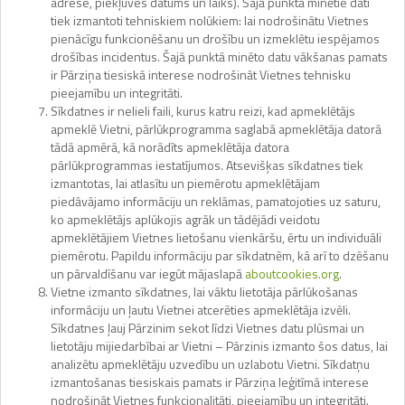
adrese, piekļuves datums un laiks). Šajā punktā minētie dati
tiek izmantoti tehniskiem nolūkiem: lai nodrošinātu Vietnes
pienācīgu funkcionēšanu un drošību un izmeklētu iespējamos
drošības incidentus. Šajā punktā minēto datu vākšanas pamats
ir Pārziņa tiesiskā interese nodrošināt Vietnes tehnisku
pieejamību un integritāti.
Sīkdatnes ir nelieli faili, kurus katru reizi, kad apmeklētājs
apmeklē Vietni, pārlūkprogramma saglabā apmeklētāja datorā
tādā apmērā, kā norādīts apmeklētāja datora
pārlūkprogrammas iestatījumos. Atsevišķas sīkdatnes tiek
izmantotas, lai atlasītu un piemērotu apmeklētājam
piedāvājamo informāciju un reklāmas, pamatojoties uz saturu,
ko apmeklētājs aplūkojis agrāk un tādējādi veidotu
apmeklētājiem Vietnes lietošanu vienkāršu, ērtu un individuāli
piemērotu. Papildu informāciju par sīkdatnēm, kā arī to dzēšanu
un pārvaldīšanu var iegūt mājaslapā
aboutcookies.org
.
Vietne izmanto sīkdatnes, lai vāktu lietotāja pārlūkošanas
informāciju un ļautu Vietnei atcerēties apmeklētāja izvēli.
Sīkdatnes ļauj Pārzinim sekot līdzi Vietnes datu plūsmai un
lietotāju mijiedarbībai ar Vietni – Pārzinis izmanto šos datus, lai
analizētu apmeklētāju uzvedību un uzlabotu Vietni. Sīkdatņu
izmantošanas tiesiskais pamats ir Pārziņa leģitīmā interese
nodrošināt Vietnes funkcionalitāti, pieejamību un integritāti.