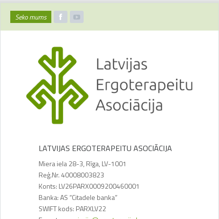
Seko mums
LATVIJAS ERGOTERAPEITU ASOCIĀCIJA
Miera iela 28-3, Rīga, LV-1001
Reģ.Nr. 40008003823
Konts: LV26PARX0009200460001
Banka: AS “Citadele banka”
SWIFT kods: PARXLV22