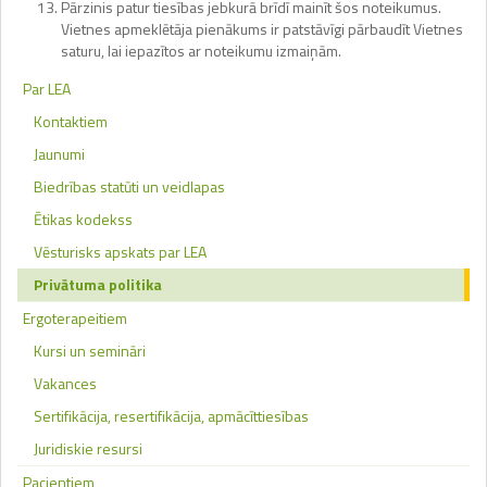
Pārzinis patur tiesības jebkurā brīdī mainīt šos noteikumus.
Vietnes apmeklētāja pienākums ir patstāvīgi pārbaudīt Vietnes
saturu, lai iepazītos ar noteikumu izmaiņām.
Par LEA
Kontaktiem
Jaunumi
Biedrības statūti un veidlapas
Ētikas kodekss
Vēsturisks apskats par LEA
Privātuma politika
Ergoterapeitiem
Kursi un semināri
Vakances
Sertifikācija, resertifikācija, apmācīttiesības
Juridiskie resursi
Pacientiem