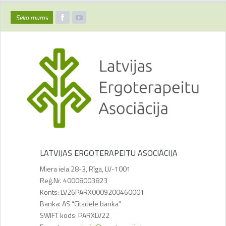
Seko mums
LATVIJAS ERGOTERAPEITU ASOCIĀCIJA
Miera iela 28-3, Rīga, LV-1001
Reģ.Nr. 40008003823
Konts: LV26PARX0009200460001
Banka: AS “Citadele banka”
SWIFT kods: PARXLV22