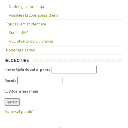
Noderīga informācija
Pasaules Ergoterapijas diena
Topošajiem studentiem
Kur studēt?
RSU atvērto durvju dienas
Noderīgas saites
IELOGOTIES
Lietotājvārds vai e-pasts
Parole
Atcerēties mani
Aizmirsāt paroli?