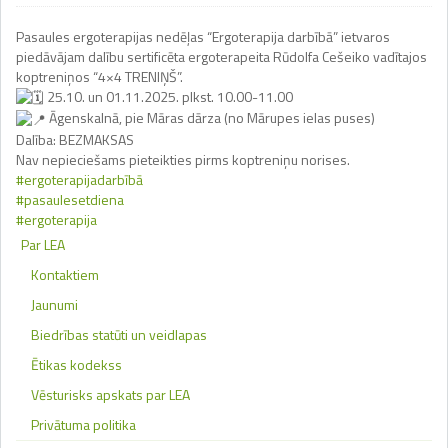
Pasaules ergoterapijas nedēļas “Ergoterapija darbībā” ietvaros
piedāvājam dalību sertificēta ergoterapeita Rūdolfa Cešeiko vadītajos
koptreniņos “4×4 TRENIŅŠ”.
25.10. un 01.11.2025. plkst. 10.00-11.00
Āgenskalnā, pie Māras dārza (no Mārupes ielas puses)
Dalība: BEZMAKSAS
Nav nepieciešams pieteikties pirms koptreniņu norises.
#ergoterapijadarbībā
#pasaulesetdiena
#ergoterapija
Par LEA
Kontaktiem
Jaunumi
Biedrības statūti un veidlapas
Ētikas kodekss
Vēsturisks apskats par LEA
Privātuma politika