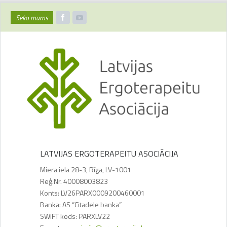
Seko mums
LATVIJAS ERGOTERAPEITU ASOCIĀCIJA
Miera iela 28-3, Rīga, LV-1001
Reģ.Nr. 40008003823
Konts: LV26PARX0009200460001
Banka: AS “Citadele banka”
SWIFT kods: PARXLV22