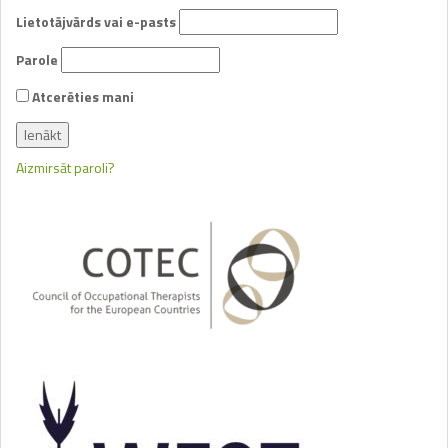
Lietotājvārds vai e-pasts
Parole
Atcerēties mani
Aizmirsāt paroli?