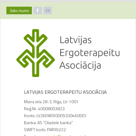
Seko mums
LATVIJAS ERGOTERAPEITU ASOCIĀCIJA
Miera iela 28-3, Rīga, LV-1001
Reģ.Nr. 40008003823
Konts: LV26PARX0009200460001
Banka: AS “Citadele banka”
SWIFT kods: PARXLV22