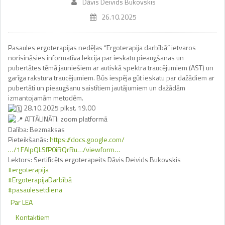
Dāvis Deivids Bukovskis
26.10.2025
Pasaules ergoterapijas nedēļas “Ergoterapija darbībā” ietvaros
norisināsies informatīva lekcija par ieskatu pieaugšanas un
pubertātes tēmā jauniešiem ar autiskā spektra traucējumiem (AST) un
garīga rakstura traucējumiem. Būs iespēja gūt ieskatu par dažādiem ar
pubertāti un pieaugšanu saistītiem jautājumiem un dažādām
izmantojamām metodēm.
28.10.2025 plkst. 19.00
ATTĀLINĀTI: zoom platformā
Dalība: Bezmaksas
Pieteikšanās:
https://docs.google.com/
…/1FAIpQLSfP0iRQrRu…/viewform…
Lektors: Sertificēts ergoterapeits Dāvis Deivids Bukovskis
#ergoterapija
#ErgoterapijaDarbībā
#pasaulesetdiena
Par LEA
Kontaktiem