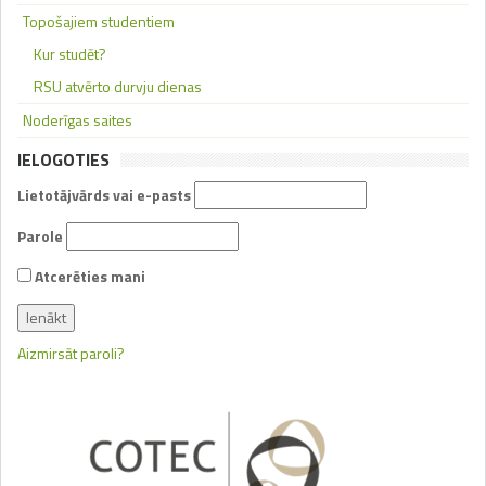
Topošajiem studentiem
Kur studēt?
RSU atvērto durvju dienas
Noderīgas saites
IELOGOTIES
Lietotājvārds vai e-pasts
Parole
Atcerēties mani
Aizmirsāt paroli?