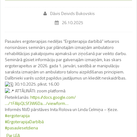
Dāvis Deivids Bukovskis
26.10.2025
Pasaules ergoterapijas nedēļas “Ergoterapija darbībā” ietvaros
norisināsies seminārs par plānotajām izmaiņām ambulatoro
rehabilitācijas pakalpojumu apmaksā un ziņošanā par veikto darbu.
Seminārā gūsiet informāciju par galvenajām izmaiņām, kas skars
ergoterapeitus ar 2026. gada 1. janvāri, saistībā ar manipulāciju
saraksta izmaiņām un ambulatoro talonu aizpildīšanas principiem.
Dalībnieki varēs uzdot papildus jautājumus un kliedēt neskaidrības.
30.10.2025. plkst. 16.00
ATTĀLINĀTI: zoom platformā
Pieteikšanās:
https://docs.google.com/
…/1FAIpQLSf3W6Da…/viewform…
Informēs NVD pārstāves Inita Rolova un Linda Celmiņa – Ķeze.
#ergoterapija
#ErgoterapijaDarbībā
#pasaulesetdiena
Par LEA