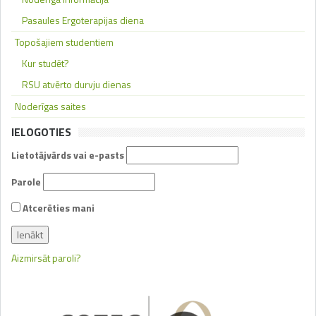
Pasaules Ergoterapijas diena
Topošajiem studentiem
Kur studēt?
RSU atvērto durvju dienas
Noderīgas saites
IELOGOTIES
Lietotājvārds vai e-pasts
Parole
Atcerēties mani
Aizmirsāt paroli?