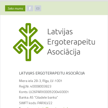
Seko mums
LATVIJAS ERGOTERAPEITU ASOCIĀCIJA
Miera iela 28-3, Rīga, LV-1001
Reģ.Nr. 40008003823
Konts: LV26PARX0009200460001
Banka: AS “Citadele banka”
SWIFT kods: PARXLV22