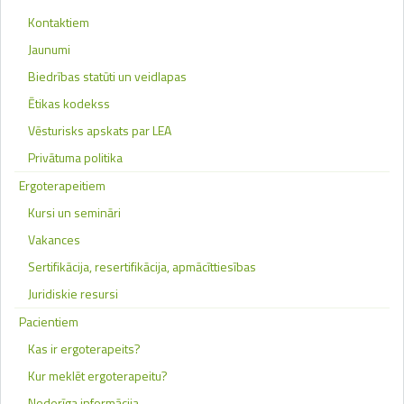
Kontaktiem
Jaunumi
Biedrības statūti un veidlapas
Ētikas kodekss
Vēsturisks apskats par LEA
Privātuma politika
Ergoterapeitiem
Kursi un semināri
Vakances
Sertifikācija, resertifikācija, apmācīttiesības
Juridiskie resursi
Pacientiem
Kas ir ergoterapeits?
Kur meklēt ergoterapeitu?
Noderīga informācija