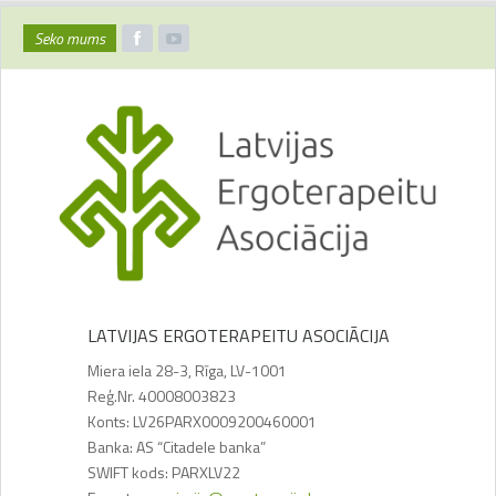
Seko mums
LATVIJAS ERGOTERAPEITU ASOCIĀCIJA
Miera iela 28-3, Rīga, LV-1001
Reģ.Nr. 40008003823
Konts: LV26PARX0009200460001
Banka: AS “Citadele banka”
SWIFT kods: PARXLV22