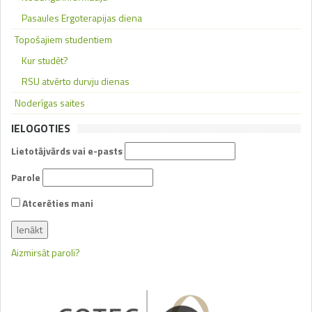
Pasaules Ergoterapijas diena
Topošajiem studentiem
Kur studēt?
RSU atvērto durvju dienas
Noderīgas saites
IELOGOTIES
Lietotājvārds vai e-pasts
Parole
Atcerēties mani
Aizmirsāt paroli?