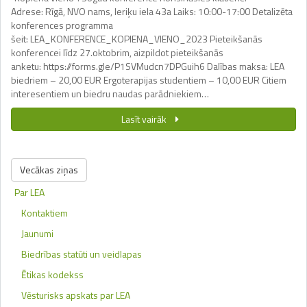
Adrese: Rīgā, NVO nams, Ieriķu iela 43a Laiks: 10:00-17:00 Detalizēta
konferences programma
šeit: LEA_KONFERENCE_KOPIENA_VIENO_2023 Pieteikšanās
konferencei līdz 27.oktobrim, aizpildot pieteikšanās
anketu: https://forms.gle/P1SVMudcn7DPGuih6 Dalības maksa: LEA
biedriem – 20,00 EUR Ergoterapijas studentiem – 10,00 EUR Citiem
interesentiem un biedru naudas parādniekiem…
Lasīt vairāk
Vecākas ziņas
Par LEA
Kontaktiem
Jaunumi
Biedrības statūti un veidlapas
Ētikas kodekss
Vēsturisks apskats par LEA