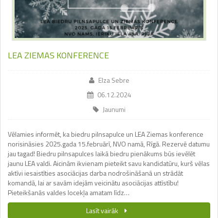
LEA ZIEMAS KONFERENCE
Elza Sebre
06.12.2024
Jaunumi
Vēlamies informēt, ka biedru pilnsapulce un LEA Ziemas konference
norisināsies 2025.gada 15.februārī, NVO namā, Rīgā. Rezervē datumu
jau tagad! Biedru pilnsapulces laikā biedru pienākums būs ievēlēt
jaunu LEA valdi. Aicinām ikvienam pieteikt savu kandidatūru, kurš vēlas
aktīvi iesaistīties asociācijas darba nodrošināšanā un strādāt
komandā, lai ar savām idejām veicinātu asociācijas attīstību!
Pieteikšanās valdes locekļa amatam līdz…
Lasīt vairāk