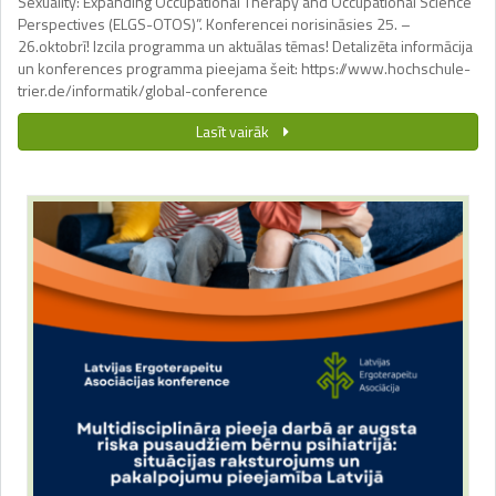
Sexuality: Expanding Occupational Therapy and Occupational Science
Perspectives (ELGS-OTOS)”. Konferencei norisināsies 25. –
26.oktobrī! Izcila programma un aktuālas tēmas! Detalizēta informācija
un konferences programma pieejama šeit: https://www.hochschule-
trier.de/informatik/global-conference
Lasīt vairāk