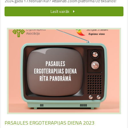
2024.gada 17.februārī Kur? Attālināti Zoom platformā Uz tikšanos!
Lasīt vairāk
PASAULES ERGOTERAPIJAS DIENA 2023