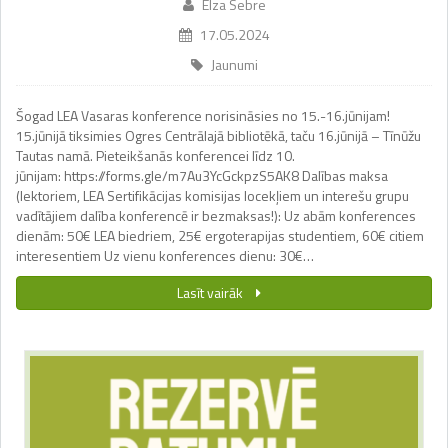
Elza Sebre
17.05.2024
Jaunumi
Šogad LEA Vasaras konference norisināsies no 15.-16.jūnijam!
15.jūnijā tiksimies Ogres Centrālajā bibliotēkā, taču 16.jūnijā – Tīnūžu
Tautas namā. Pieteikšanās konferencei līdz 10.
jūnijam: https://forms.gle/m7Au3YcGckpzS5AK8 Dalības maksa
(lektoriem, LEA Sertifikācijas komisijas locekļiem un interešu grupu
vadītājiem dalība konferencē ir bezmaksas!): Uz abām konferences
dienām: 50€ LEA biedriem, 25€ ergoterapijas studentiem, 60€ citiem
interesentiem Uz vienu konferences dienu: 30€…
Lasīt vairāk