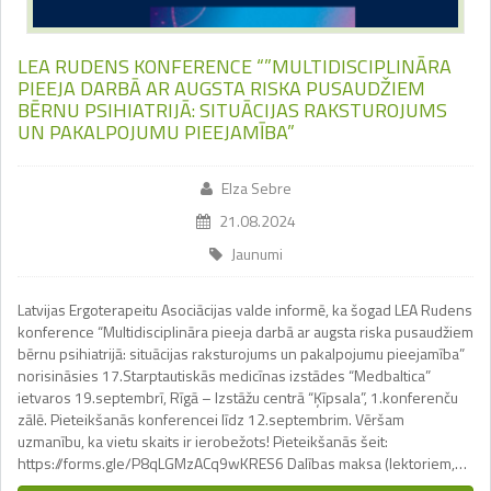
LEA RUDENS KONFERENCE “”MULTIDISCIPLINĀRA
PIEEJA DARBĀ AR AUGSTA RISKA PUSAUDŽIEM
BĒRNU PSIHIATRIJĀ: SITUĀCIJAS RAKSTUROJUMS
UN PAKALPOJUMU PIEEJAMĪBA”
Elza Sebre
21.08.2024
Jaunumi
Latvijas Ergoterapeitu Asociācijas valde informē, ka šogad LEA Rudens
konference “Multidisciplināra pieeja darbā ar augsta riska pusaudžiem
bērnu psihiatrijā: situācijas raksturojums un pakalpojumu pieejamība”
norisināsies 17.Starptautiskās medicīnas izstādes “Medbaltica”
ietvaros 19.septembrī, Rīgā – Izstāžu centrā “Ķīpsala”, 1.konferenču
zālē. Pieteikšanās konferencei līdz 12.septembrim. Vēršam
uzmanību, ka vietu skaits ir ierobežots! Pieteikšanās šeit:
https://forms.gle/P8qLGMzACq9wKRES6 Dalības maksa (lektoriem,…