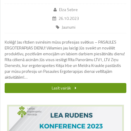
Elza Sebre
26.10.2023
Jaunumi
Kolēģi! Jau rītdien svinēsim mūsu profesijas svētkus – PASAULES
ERGOTERAPIJAS DIENU! Vēlamies jau laicīgi Jūs sveikt un novēlēt
produktīvu, pozitīvām emocijām un labiem darbiem piesātinātu dienu!
Rīta cēlienā aicinām Jūs visus ieslēgt Rīta Panorāmu LTV1, LTV Ziņu
Dienests, kur ergoterapeites Kitija Irbe un Meldra Kraukle pastāstīs
par mūsu profesiju un Pasaules Ergoterapijas dienai veltītajām
aktivitātēm!…
Lasīt vairāk