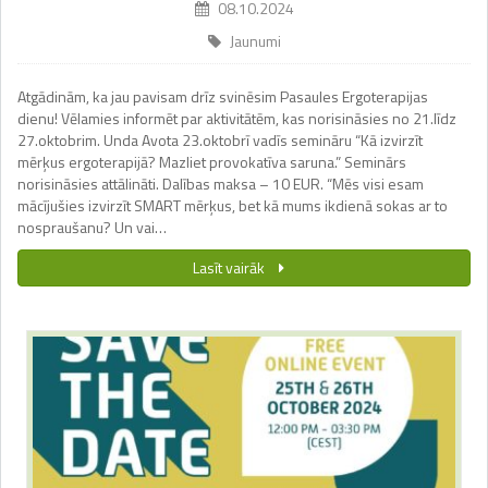
08.10.2024
Jaunumi
Atgādinām, ka jau pavisam drīz svinēsim Pasaules Ergoterapijas
dienu! Vēlamies informēt par aktivitātēm, kas norisināsies no 21.līdz
27.oktobrim. Unda Avota 23.oktobrī vadīs semināru “Kā izvirzīt
mērķus ergoterapijā? Mazliet provokatīva saruna.” Seminārs
norisināsies attālināti. Dalības maksa – 10 EUR. “Mēs visi esam
mācījušies izvirzīt SMART mērķus, bet kā mums ikdienā sokas ar to
nospraušanu? Un vai…
Lasīt vairāk