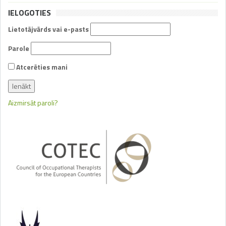
IELOGOTIES
Lietotājvārds vai e-pasts
Parole
Atcerēties mani
Aizmirsāt paroli?