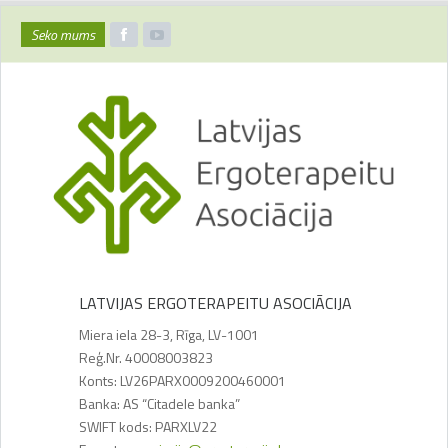
Seko mums
LATVIJAS ERGOTERAPEITU ASOCIĀCIJA
Miera iela 28-3, Rīga, LV-1001
Reģ.Nr. 40008003823
Konts: LV26PARX0009200460001
Banka: AS “Citadele banka”
SWIFT kods: PARXLV22