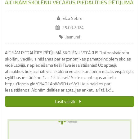
AICINĀM SKOLĒNU VECĀKUS PIEDALĪTIES PĒTĪJUMĀ
Elza Sebre
25.03.2024
Jaunumi
AICINĀM PIEDALĪTIES PĒTĪJUMĀ SKOLĒNU VECĀKUS “Lai noskaidrotu
skolēnu vecāku zināšanas par ergonomikas pamatprincipiem skolas
vidē Latvijā, nepieciešama tieši Tava iesaistīšanās! Uz aptauju
atsaukties tiek aicināti visi skolēnu vecāki, kuru bērni mācās vispārējās
izglītības iestādē no 1. – 12. klasei.” Saite uz aptaujas anketu:
https://forms.gle/CN4D1AnWa9D1zrVz7 Liels paldies par
iesaistīšanos! Aicinām dalīties ar aptaujas anketu arī tālāk!…
Lasīt vairāk