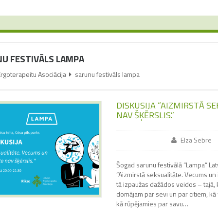
U FESTIVĀLS LAMPA
Ergoterapeitu Asociācija
sarunu festivāls lampa
DISKUSIJA “AIZMIRSTĀ S
NAV ŠĶĒRSLIS.”
Elza Sebre
Šogad sarunu festivālā “Lampa” Latv
“Aizmirstā seksualitāte. Vecums un i
tā izpaužas dažādos veidos – tajā,
domājam par sevi un par citiem, kā
kā rūpējamies par savu…