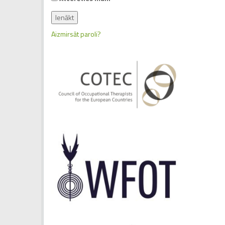
Aizmirsāt paroli?