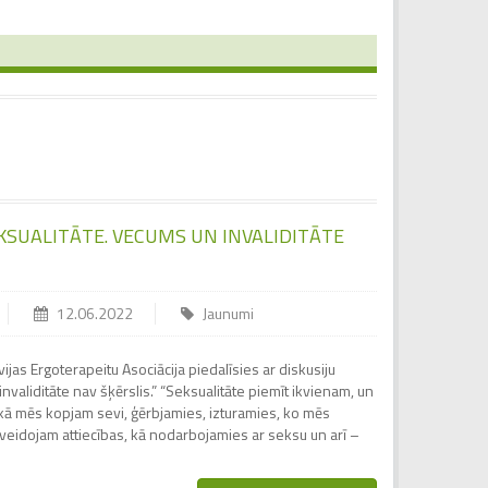
EKSUALITĀTE. VECUMS UN INVALIDITĀTE
12.06.2022
Jaunumi
ijas Ergoterapeitu Asociācija piedalīsies ar diskusiju
nvaliditāte nav šķērslis.” “Seksualitāte piemīt ikvienam, un
 kā mēs kopjam sevi, ģērbjamies, izturamies, ko mēs
 veidojam attiecības, kā nodarbojamies ar seksu un arī –