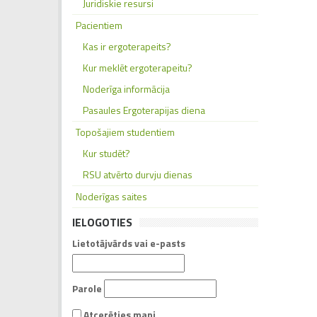
Juridiskie resursi
Pacientiem
Kas ir ergoterapeits?
Kur meklēt ergoterapeitu?
Noderīga informācija
Pasaules Ergoterapijas diena
Topošajiem studentiem
Kur studēt?
RSU atvērto durvju dienas
Noderīgas saites
IELOGOTIES
Lietotājvārds vai e-pasts
Parole
Atcerēties mani