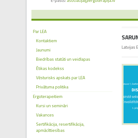
E-pasts:
asociacija@ergoterapija.lv
Par LEA
SARUN
Kontaktiem
Latvijas 
Jaunumi
Biedrības statūti un veidlapas
Ētikas kodekss
Vēsturisks apskats par LEA
Privātuma politika
Ergoterapeitiem
Kursi un semināri
Vakances
Sertifikācija, resertifikācija,
apmācīttiesības