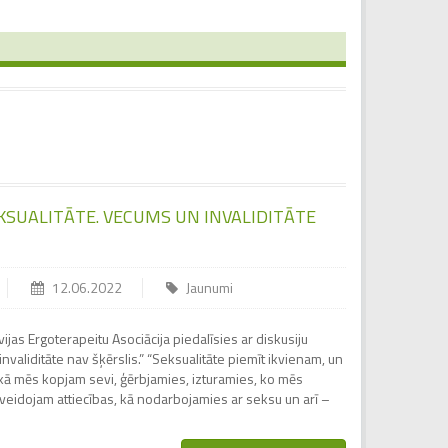
EKSUALITĀTE. VECUMS UN INVALIDITĀTE
12.06.2022
Jaunumi
ijas Ergoterapeitu Asociācija piedalīsies ar diskusiju
nvaliditāte nav šķērslis.” “Seksualitāte piemīt ikvienam, un
 kā mēs kopjam sevi, ģērbjamies, izturamies, ko mēs
 veidojam attiecības, kā nodarbojamies ar seksu un arī –