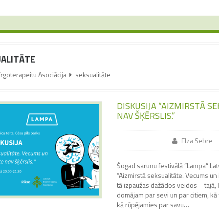
ALITĀTE
Ergoterapeitu Asociācija
seksualitāte
DISKUSIJA “AIZMIRSTĀ S
NAV ŠĶĒRSLIS.”
Elza Sebre
Šogad sarunu festivālā “Lampa” Latv
“Aizmirstā seksualitāte. Vecums un i
tā izpaužas dažādos veidos – tajā,
domājam par sevi un par citiem, kā
kā rūpējamies par savu…