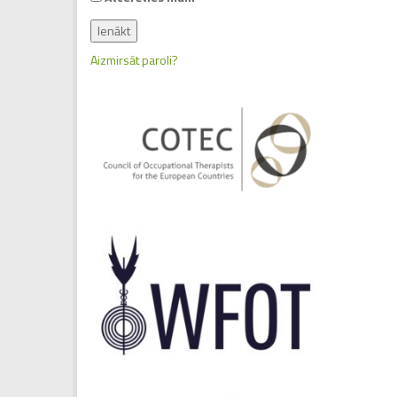
Aizmirsāt paroli?