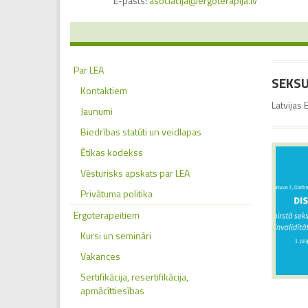
E-pasts:
asociacija@ergoterapija.lv
Par LEA
SEKSU
Kontaktiem
Latvijas 
Jaunumi
Biedrības statūti un veidlapas
Ētikas kodekss
Vēsturisks apskats par LEA
Privātuma politika
Ergoterapeitiem
Kursi un semināri
Vakances
Sertifikācija, resertifikācija,
apmācīttiesības