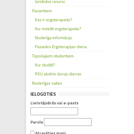
Juridiskie resursi
Pacientiem
Kas ir ergoterapeits?
Kur meklēt ergoterapeitu?
Noderīga informācija
Pasaules Ergoterapijas diena
Topošajiem studentiem
Kur studēt?
RSU atvērto durvju dienas
Noderīgas saites
IELOGOTIES
Lietotājvārds vai e-pasts
Parole
Atcerēties mani