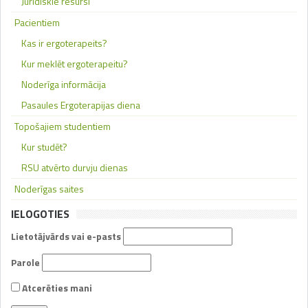
Juridiskie resursi
Pacientiem
Kas ir ergoterapeits?
Kur meklēt ergoterapeitu?
Noderīga informācija
Pasaules Ergoterapijas diena
Topošajiem studentiem
Kur studēt?
RSU atvērto durvju dienas
Noderīgas saites
IELOGOTIES
Lietotājvārds vai e-pasts
Parole
Atcerēties mani