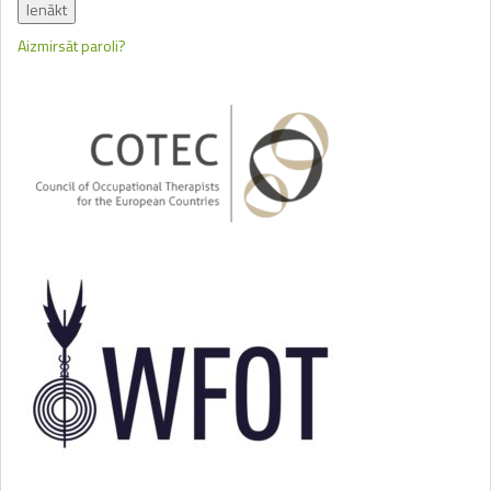
Aizmirsāt paroli?