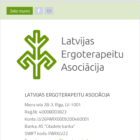
Seko mums
LATVIJAS ERGOTERAPEITU ASOCIĀCIJA
Miera iela 28-3, Rīga, LV-1001
Reģ.Nr. 40008003823
Konts: LV26PARX0009200460001
Banka: AS “Citadele banka”
SWIFT kods: PARXLV22