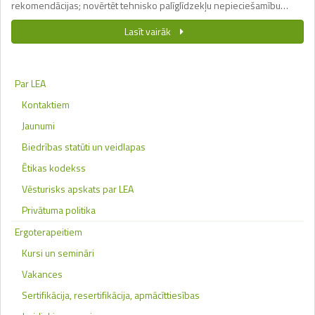
rekomendācijas; novērtēt tehnisko palīglīdzekļu nepieciešamību…
Lasīt vairāk
Par LEA
Kontaktiem
Jaunumi
Biedrības statūti un veidlapas
Ētikas kodekss
Vēsturisks apskats par LEA
Privātuma politika
Ergoterapeitiem
Kursi un semināri
Vakances
Sertifikācija, resertifikācija, apmācīttiesības