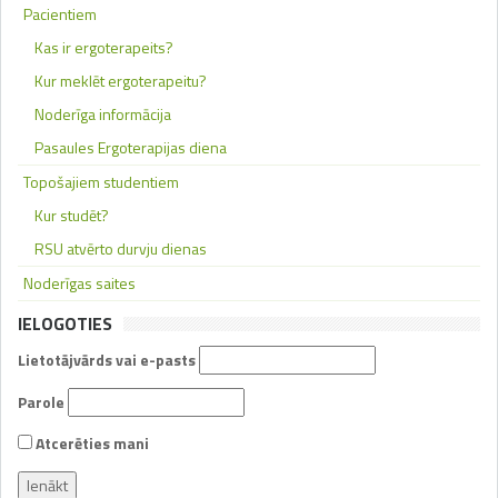
Pacientiem
Kas ir ergoterapeits?
Kur meklēt ergoterapeitu?
Noderīga informācija
Pasaules Ergoterapijas diena
Topošajiem studentiem
Kur studēt?
RSU atvērto durvju dienas
Noderīgas saites
IELOGOTIES
Lietotājvārds vai e-pasts
Parole
Atcerēties mani