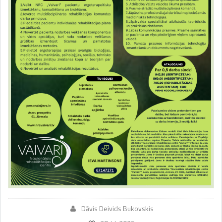
Dāvis Deivids Bukovskis