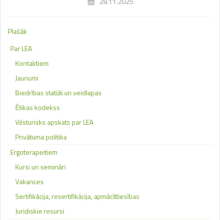
28.11.2025
Plašāk
Par LEA
Kontaktiem
Jaunumi
Biedrības statūti un veidlapas
Ētikas kodekss
Vēsturisks apskats par LEA
Privātuma politika
Ergoterapeitiem
Kursi un semināri
Vakances
Sertifikācija, resertifikācija, apmācīttiesības
Juridiskie resursi