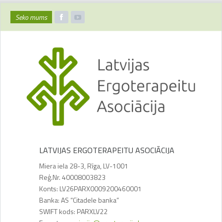
Seko mums
LATVIJAS ERGOTERAPEITU ASOCIĀCIJA
Miera iela 28-3, Rīga, LV-1001
Reģ.Nr. 40008003823
Konts: LV26PARX0009200460001
Banka: AS “Citadele banka”
SWIFT kods: PARXLV22