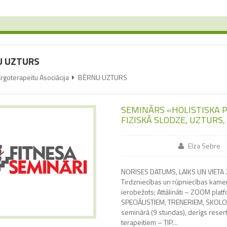
U UZTURS
Ergoterapeitu Asociācija
BĒRNU UZTURS
SEMINĀRS «HOLISTISKA P
FIZISKĀ SLODZE, UZTURS
Elza Sebre
NORISES DATUMS, LAIKS UN VIETA 22
Tirdzniecības un rūpniecības kamera
ierobežots; Attālināti – ZOOM pl
SPECIĀLISTIEM, TRENERIEM, SKOLOT
seminārā (9 stundas), derīgs reser
terapeitiem – TIP…