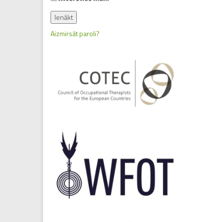
Aizmirsāt paroli?