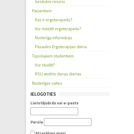
Juridiskie resursi
Pacientiem
Kas ir ergoterapeits?
Kur meklēt ergoterapeitu?
Noderīga informācija
Pasaules Ergoterapijas diena
Topošajiem studentiem
Kur studēt?
RSU atvērto durvju dienas
Noderīgas saites
IELOGOTIES
Lietotājvārds vai e-pasts
Parole
Atcerēties mani