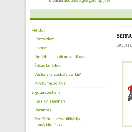
E-pasts:
asociacija@ergoterapija.lv
Par LEA
BĒRN
Kontaktiem
Latvijas 
Jaunumi
Biedrības statūti un veidlapas
Ētikas kodekss
Vēsturisks apskats par LEA
Privātuma politika
Ergoterapeitiem
Kursi un semināri
Vakances
Sertifikācija, resertifikācija,
apmācīttiesības