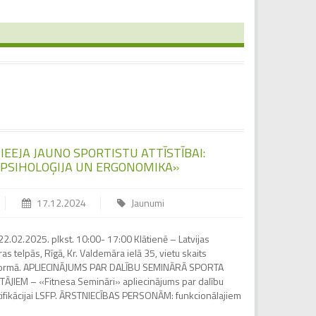
IEEJA JAUNO SPORTISTU ATTĪSTĪBAI:
, PSIHOLOĢIJA UN ERGONOMIKA»
17.12.2024
Jaunumi
.02.2025. plkst. 10:00- 17:00 Klātienē – Latvijas
s telpās, Rīgā, Kr. Valdemāra ielā 35, vietu skaits
atformā. APLIECINĀJUMS PAR DALĪBU SEMINĀRĀ SPORTA
ĀJIEM – «Fitnesa Semināri» apliecinājums par dalību
tifikācijai LSFP. ĀRSTNIECĪBAS PERSONĀM: funkcionālajiem