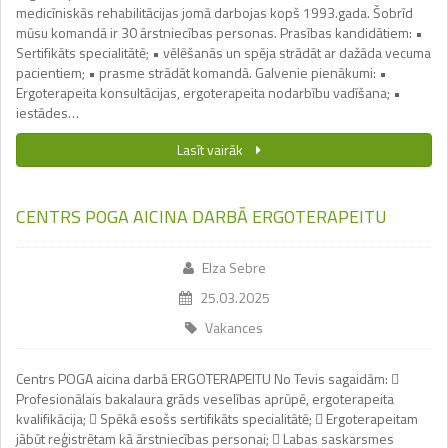
medicīniskās rehabilitācijas jomā darbojas kopš 1993.gada. Šobrīd
mūsu komandā ir 30 ārstniecības personas. Prasības kandidātiem: •
Sertifikāts specialitātē; • vēlēšanās un spēja strādāt ar dažāda vecuma
pacientiem; • prasme strādāt komandā. Galvenie pienākumi: •
Ergoterapeita konsultācijas, ergoterapeita nodarbību vadīšana; •
iestādes…
Lasīt vairāk
CENTRS POGA AICINA DARBĀ ERGOTERAPEITU
Elza Sebre
25.03.2025
Vakances
Centrs POGA aicina darbā ERGOTERAPEITU No Tevis sagaidām: 
Profesionālais bakalaura grāds veselības aprūpē, ergoterapeita
kvalifikācija;  Spēkā esošs sertifikāts specialitātē;  Ergoterapeitam
jābūt reģistrētam kā ārstniecības personai;  Labas saskarsmes