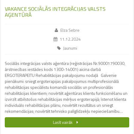
VAKANCE SOCIĀLĀS INTEGRĀCIJAS VALSTS
AĢENTŪRĀ
Elza Sebre
11.12.2024
Jaunumi
Sociālās integrācijas valsts aģentūra (reģistrācijas Nr.90001790030,
ārstniecības iestādes kods 1300-14001) aicina darbā
ERGOTERAPEITU Rehabilitācijas pakalpojumu nodaļā Galvenie
pienākumi: sniegt ergoterapijas pakalpojumus multiprofesionālā
rehabilitācijas speciālistu komandā sociālās un profesionālās
rehabilitācijas klientiem; novērtēt aģentūras klientu funkcionēšanu un
izvirzīt atbilstošus rehabilitācijas mērķus ergoterapijā; īstenot klienta
individuālo rehabilitācijas plānu, novērtēt rezultātus un sniegt
rekomendācijas; novērtēt tehnisko palīglīdzekļu nepieciešamību…
Lasīt vairāk