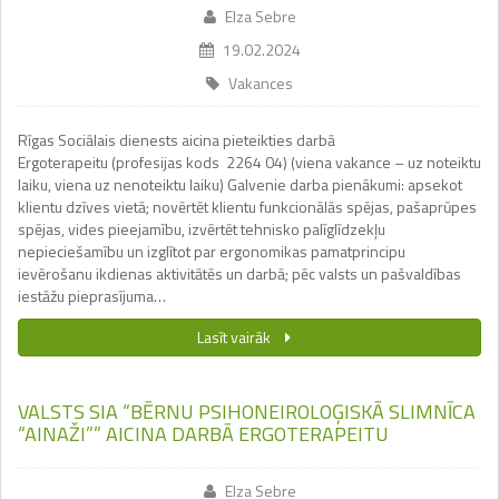
Elza Sebre
19.02.2024
Vakances
Rīgas Sociālais dienests aicina pieteikties darbā
Ergoterapeitu (profesijas kods 2264 04) (viena vakance – uz noteiktu
laiku, viena uz nenoteiktu laiku) Galvenie darba pienākumi: apsekot
klientu dzīves vietā; novērtēt klientu funkcionālās spējas, pašaprūpes
spējas, vides pieejamību, izvērtēt tehnisko palīglīdzekļu
nepieciešamību un izglītot par ergonomikas pamatprincipu
ievērošanu ikdienas aktivitātēs un darbā; pēc valsts un pašvaldības
iestāžu pieprasījuma…
Lasīt vairāk
VALSTS SIA “BĒRNU PSIHONEIROLOĢISKĀ SLIMNĪCA
“AINAŽI”” AICINA DARBĀ ERGOTERAPEITU
Elza Sebre