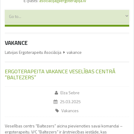
E-pasts:
asociacija@ergoterapija.lv
VAKANCE
Latvijas Ergoterapeitu Asociācija
vakance
ERGOTERAPEITA VAKANCE VESELĪBAS CENTRĀ
“BALTEZERS”
Elza Sebre
25.03.2025
Vakances
Veselības centrs “Baltezers” aicina pievienoties savai komandai –
ergoterapeitu. V/C “Baltezers” ir ārstniecības iestāde, kas