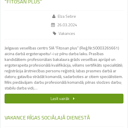
“FITOSAN PLUS”
Elza Sebre
26.03.2024
Vakances
Jelgavas veselības centrs SIA “Fitosan plus” (Reģ.Nr.50003265661)
aicina darbā ergoterapeitu/-i uz pilnu darba laiku. Prasības
kandidātiem: profesionālais bakalaura grāds veselības aprūpē un
ergoterapeita profesionālā kvalifikācija, vēlams sertifikāts specialitātē;
reģistrācija ārstniecības personu reģistrā; labas prasmes darbā ar
datoru; gatavība strādāt komandā, sadarboties ar citiem speciālistiem.
Mēs piedāvājam: darbu profesionālā komandā; pilnas slodzes darbu;
stabilu darba vidi;…
Lasīt vairāk
VAKANCE RĪGAS SOCIĀLAJĀ DIENESTĀ