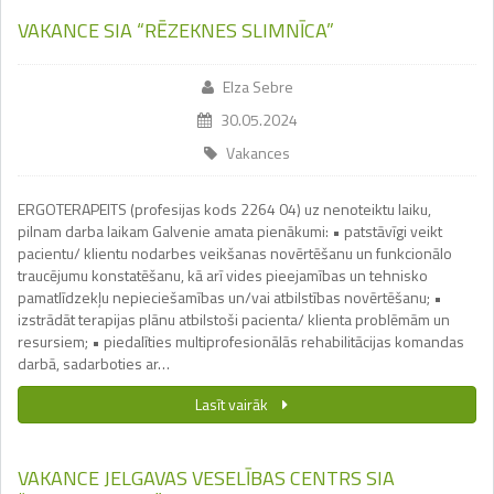
VAKANCE SIA “RĒZEKNES SLIMNĪCA”
Elza Sebre
30.05.2024
Vakances
ERGOTERAPEITS (profesijas kods 2264 04) uz nenoteiktu laiku,
pilnam darba laikam Galvenie amata pienākumi: • patstāvīgi veikt
pacientu/ klientu nodarbes veikšanas novērtēšanu un funkcionālo
traucējumu konstatēšanu, kā arī vides pieejamības un tehnisko
pamatlīdzekļu nepieciešamības un/vai atbilstības novērtēšanu; •
izstrādāt terapijas plānu atbilstoši pacienta/ klienta problēmām un
resursiem; • piedalīties multiprofesionālās rehabilitācijas komandas
darbā, sadarboties ar…
Lasīt vairāk
VAKANCE JELGAVAS VESELĪBAS CENTRS SIA