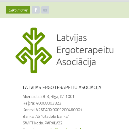
Seko mums
LATVIJAS ERGOTERAPEITU ASOCIĀCIJA
Miera iela 28-3, Rīga, LV-1001
Reģ.Nr. 40008003823
Konts: LV26PARX0009200460001
Banka: AS “Citadele banka”
SWIFT kods: PARXLV22