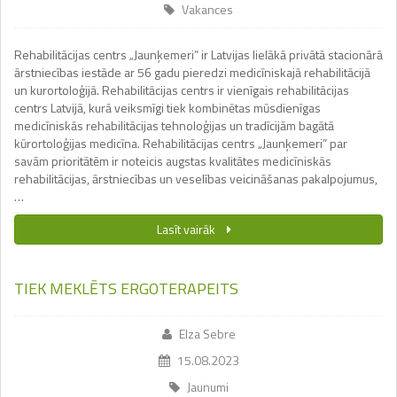
Vakances
Rehabilitācijas centrs „Jaunķemeri” ir Latvijas lielākā privātā stacionārā
ārstniecības iestāde ar 56 gadu pieredzi medicīniskajā rehabilitācijā
un kurortoloģijā. Rehabilitācijas centrs ir vienīgais rehabilitācijas
centrs Latvijā, kurā veiksmīgi tiek kombinētas mūsdienīgas
medicīniskās rehabilitācijas tehnoloģijas un tradīcijām bagātā
kūrortoloģijas medicīna. Rehabilitācijas centrs „Jaunķemeri” par
savām prioritātēm ir noteicis augstas kvalitātes medicīniskās
rehabilitācijas, ārstniecības un veselības veicināšanas pakalpojumus,
…
Lasīt vairāk
TIEK MEKLĒTS ERGOTERAPEITS
Elza Sebre
15.08.2023
Jaunumi