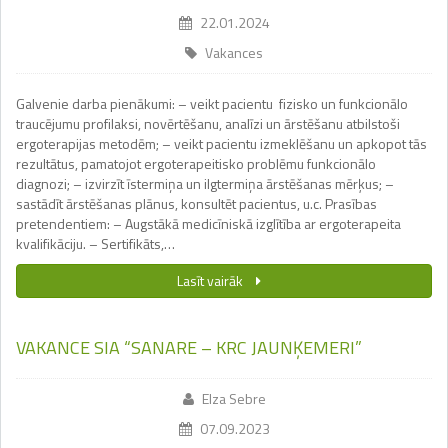
22.01.2024
Vakances
Galvenie darba pienākumi: – veikt pacientu fizisko un funkcionālo
traucējumu profilaksi, novērtēšanu, analīzi un ārstēšanu atbilstoši
ergoterapijas metodēm; – veikt pacientu izmeklēšanu un apkopot tās
rezultātus, pamatojot ergoterapeitisko problēmu funkcionālo
diagnozi; – izvirzīt īstermiņa un ilgtermiņa ārstēšanas mērķus; –
sastādīt ārstēšanas plānus, konsultēt pacientus, u.c. Prasības
pretendentiem: – Augstākā medicīniskā izglītība ar ergoterapeita
kvalifikāciju. – Sertifikāts,…
Lasīt vairāk
VAKANCE SIA “SANARE – KRC JAUNĶEMERI”
Elza Sebre
07.09.2023