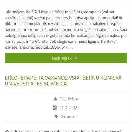
Informējam, ka SIA “Hospiss Māja” meklē ergoterapeitu (vai pat
vairākus), kurš(i) varētu pievienoties hospisa aprūpes komandai! Ar
oktobra sākumu plānots uzsākt valsts apmaksātu paliatīvo hospisa
pacientu aprūpi, nodrošinot viņiem mobilo brigāžu pakalpojumus. Šajā
pakalpojumā ietilpst arī ergoterapeita konsultācijas. Alga: samaksa par
konsultāciju ir 45 € bruto, tiek slēgts uzņēmuma līgums. Kontakti:
Žanete Jansone, mob.tel. 28664614,…
Lasīt vairāk
ERGOTERAPEITA VAKANCE: VSIA „BĒRNU KLĪNISKĀ
UNIVERSITĀTES SLIMNĪCA”
Elza Sebre
17.01.2023
Vakances
VSIA „Bērnu klīniskā universitātes slimnīca” Rīgā, Vienības gatvē 45