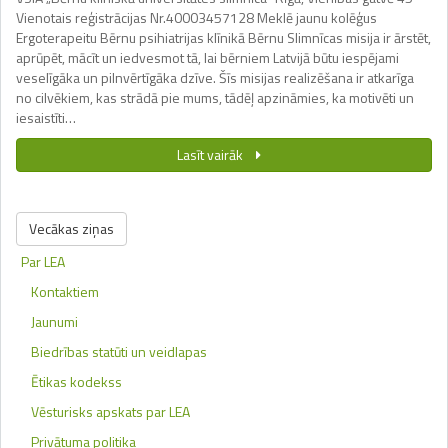
Vienotais reģistrācijas Nr.40003457128 Meklē jaunu kolēģus
Ergoterapeitu Bērnu psihiatrijas klīnikā Bērnu Slimnīcas misija ir ārstēt,
aprūpēt, mācīt un iedvesmot tā, lai bērniem Latvijā būtu iespējami
veselīgāka un pilnvērtīgāka dzīve. Šīs misijas realizēšana ir atkarīga
no cilvēkiem, kas strādā pie mums, tādēļ apzināmies, ka motivēti un
iesaistīti…
Lasīt vairāk
Vecākas ziņas
Par LEA
Kontaktiem
Jaunumi
Biedrības statūti un veidlapas
Ētikas kodekss
Vēsturisks apskats par LEA
Privātuma politika