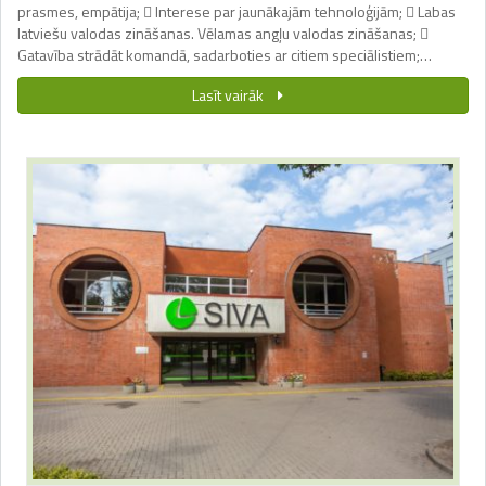
prasmes, empātija;  Interese par jaunākajām tehnoloģijām;  Labas
latviešu valodas zināšanas. Vēlamas angļu valodas zināšanas; 
Gatavība strādāt komandā, sadarboties ar citiem speciālistiem;…
Lasīt vairāk