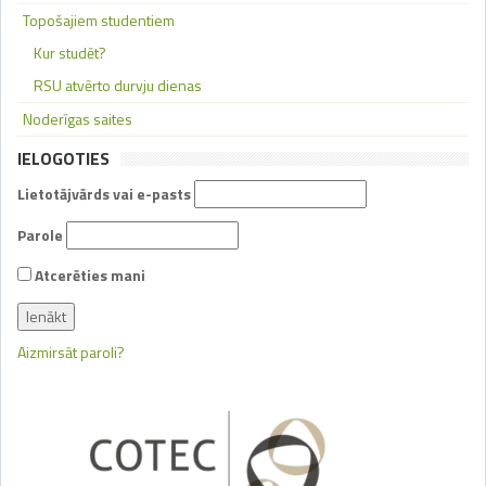
Topošajiem studentiem
Kur studēt?
RSU atvērto durvju dienas
Noderīgas saites
IELOGOTIES
Lietotājvārds vai e-pasts
Parole
Atcerēties mani
Aizmirsāt paroli?