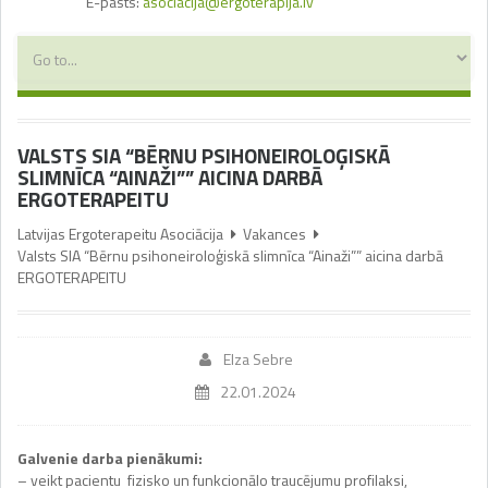
E-pasts:
asociacija@ergoterapija.lv
VALSTS SIA “BĒRNU PSIHONEIROLOĢISKĀ
SLIMNĪCA “AINAŽI”” AICINA DARBĀ
ERGOTERAPEITU
Latvijas Ergoterapeitu Asociācija
Vakances
Valsts SIA “Bērnu psihoneiroloģiskā slimnīca “Ainaži”” aicina darbā
ERGOTERAPEITU
Elza Sebre
22.01.2024
Galvenie darba pienākumi:
– veikt pacientu fizisko un funkcionālo traucējumu profilaksi,