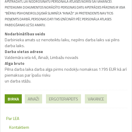
APSTRĀDĀTI, LAI NODROŠINĀTU PERSONĀLA ATLASES NORISI ŠAI VAKANCEI.
PIETEIKUMA DOKUMENTOS NORĀDĪTO PERSONAS DATU APSTRĀDES PĀRZINIS IR VSIA
“BĒRNU PSIHONEIROLOĢISKĀ SLIMNĪCA “AINAŽI”. JA PRETENDENTS NAV TICIS
PIEŅEMTS DARBĀ, PERSONAS DATI TIKS IZNĪCINĀTI PĒC PERSONĀLA ATLASES
PABEIGŠANAS UZ ŠO AMATU.
Nodarbinātības veids
Darbinieka amats uz nenoteiktu laiku, nepilns darba laiks vai pilns
darba laiks.
Darba vietas adrese
Valdemāra iela 46, Ainaži, Limbažu novads
Alga bruto
Pilna darba laika darba alga pirms nodokļu nomaksas 1795 EUR kā arī
piemaksas par īpašu risku
un darba stāžu.
BIRKA
AINAŽI
ERGOTERAPEITS
VAKANCE
Par LEA
Kontaktiem