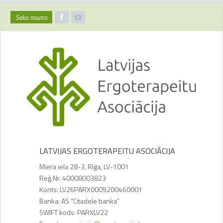
Seko mums
LATVIJAS ERGOTERAPEITU ASOCIĀCIJA
Miera iela 28-3, Rīga, LV-1001
Reģ.Nr. 40008003823
Konts: LV26PARX0009200460001
Banka: AS “Citadele banka”
SWIFT kods: PARXLV22