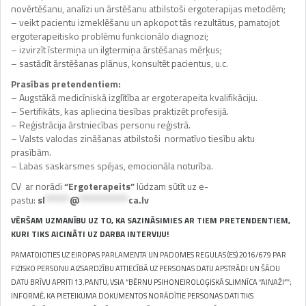
novērtēšanu, analīzi un ārstēšanu atbilstoši ergoterapijas metodēm;
– veikt pacientu izmeklēšanu un apkopot tās rezultātus, pamatojot
ergoterapeitisko problēmu funkcionālo diagnozi;
– izvirzīt īstermiņa un ilgtermiņa ārstēšanas mērķus;
– sastādīt ārstēšanas plānus, konsultēt pacientus, u.c.
Prasības pretendentiem:
– Augstākā medicīniskā izglītība ar ergoterapeita kvalifikāciju.
– Sertifikāts, kas apliecina tiesības praktizēt profesijā.
– Reģistrācija ārstniecības personu reģistrā.
– Valsts valodas zināšanas atbilstoši normatīvo tiesību aktu
prasībām.
– Labas saskarsmes spējas, emocionāla noturība.
CV ar norādi
“Ergoterapeits”
lūdzam sūtīt uz e-
pastu:
sl
******
@
************
ca.lv
VĒRŠAM UZMANĪBU UZ TO, KA SAZINĀSIMIES AR TIEM PRETENDENTIEM,
KURI TIKS AICINĀTI UZ
DARBA INTERVIJU!
PAMATOJOTIES UZ EIROPAS PARLAMENTA UN PADOMES REGULAS (ES) 2016/679 PAR
FIZISKO PERSONU AIZSARDZĪBU ATTIECĪBĀ UZ PERSONAS DATU APSTRĀDI UN ŠĀDU
DATU BRĪVU APRITI 13.PANTU, VSIA “BĒRNU PSIHONEIROLOĢISKĀ SLIMNĪCA “AINAŽI””;
INFORMĒ, KA PIETEIKUMA DOKUMENTOS NORĀDĪTIE PERSONAS DATI TIKS