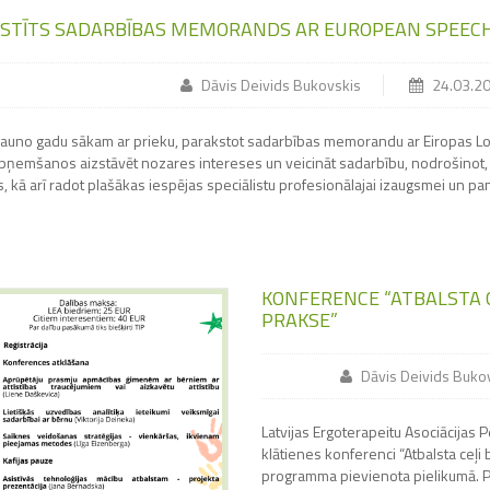
STĪTS SADARBĪBAS MEMORANDS AR EUROPEAN SPEECH
Dāvis Deivids Bukovskis
24.03.2
Jauno gadu sākam ar prieku, parakstot sadarbības memorandu ar Eiropas Log
pņemšanos aizstāvēt nozares intereses un veicināt sadarbību, nodrošinot,
, kā arī radot plašākas iespējas speciālistu profesionālajai izaugsmei un p
KONFERENCE “ATBALSTA CE
PRAKSE”
Dāvis Deivids Buko
Latvijas Ergoterapeitu Asociācijas P
klātienes konferenci “Atbalsta ceļi 
programma pievienota pielikumā. Pi