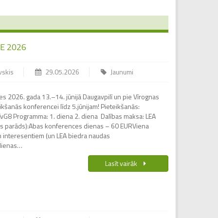
E 2026
vskis
29.05.2026
Jaunumi
s 2026. gada 13.–14. jūnijā Daugavpilī un pie Vīrognas
ikšanās konferencei līdz 5.jūnijam! Pieteikšanās:
vG8 Programma: 1. diena 2. diena Dalības maksa: LEA
as parāds):Abas konferences dienas – 60 EURViena
 interesentiem (un LEA biedra naudas
dienas…
Lasīt vairāk