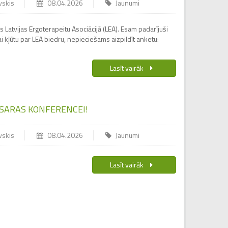
vskis
08.04.2026
Jaunumi
 Latvijas Ergoterapeitu Asociācijā (LEA). Esam padarījuši
 kļūtu par LEA biedru, nepieciešams aizpildīt anketu:
Lasīt vairāk
SARAS KONFERENCEI!
vskis
08.04.2026
Jaunumi
Lasīt vairāk