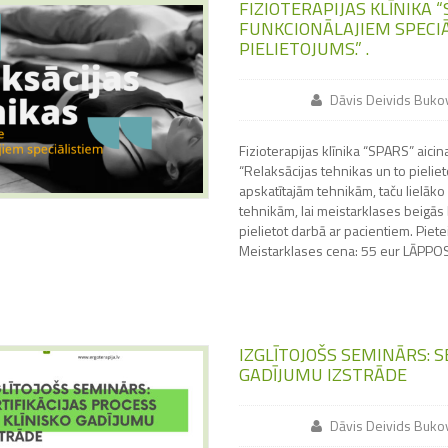
FIZIOTERAPIJAS KLĪNIKA 
FUNKCIONĀLAJIEM SPECIĀ
PIELIETOJUMS.” .
Dāvis Deivids Buko
Fizioterapijas klīnika “SPARS” aicin
“Relaksācijas tehnikas un to pieliet
apskatītajām tehnikām, taču lielāko 
tehnikām, lai meistarklases beigās 
pielietot darbā ar pacientiem. Pi
Meistarklases cena: 55 eur LĀPP
IZGLĪTOJOŠS SEMINĀRS: S
GADĪJUMU IZSTRĀDE
Dāvis Deivids Buko