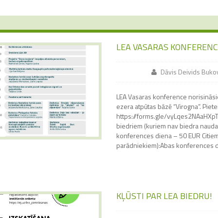
LEA VASARAS KONFERENC
Dāvis Deivids Buko
LEA Vasaras konference norisināsie
ezera atpūtas bāzē “Virogna”. Piete
https://forms.gle/vyLqes2NAaHXpT
biedriem (kuriem nav biedra naud
konferences diena – 50 EUR Citiem
parādniekiem):Abas konferences 
KĻŪSTI PAR LEA BIEDRU!