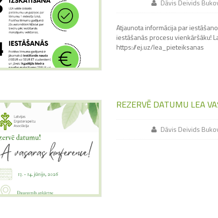
Dāvis Deivids Buko
Atjaunota informācija par iestāšanos
iestāšanās procesu vienkāršāku! Lai
https://ej.uz/lea_pieteiksanas
REZERVĒ DATUMU LEA VA
Dāvis Deivids Buko