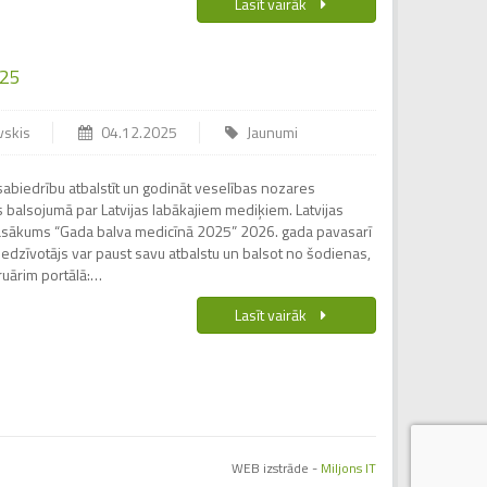
Lasīt vairāk
25
vskis
04.12.2025
Jaunumi
 sabiedrību atbalstīt un godināt veselības nozares
s balsojumā par Latvijas labākajiem mediķiem. Latvijas
asākums “Gada balva medicīnā 2025” 2026. gada pavasarī
as iedzīvotājs var paust savu atbalstu un balsot no šodienas,
ruārim portālā:…
Lasīt vairāk
WEB izstrāde -
Miljons IT