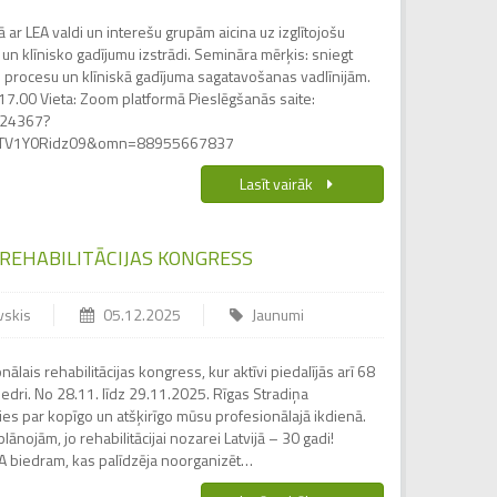
ā ar LEA valdi un interešu grupām aicina uz izglītojošu
 un klīnisko gadījumu izstrādi. Semināra mērķis: sniegt
jas procesu un klīniskā gadījuma sagatavošanas vadlīnijām.
17.00 Vieta: Zoom platformā Pieslēgšanās saite:
524367?
TV1Y0Ridz09&omn=88955667837
Lasīt vairāk
S REHABILITĀCIJAS KONGRESS
vskis
05.12.2025
Jaunumi
nālais rehabilitācijas kongress, kur aktīvi piedalījās arī 68
iedri. No 28.11. līdz 29.11.2025. Rīgas Stradiņa
ies par kopīgo un atšķirīgo mūsu profesionālajā ikdienā.
ānojām, jo rehabilitācijai nozarei Latvijā – 30 gadi!
A biedram, kas palīdzēja noorganizēt…