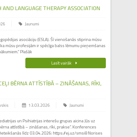
 AND LANGUAGE THERAPY ASSOCIATION
026
Jaunumi
opēdijas asociāciju (ESLA). Šī vienošanās stiprina mūsu
 ka mūsu profesijām ir spēcīga balss lēmumu pieņemšanas
anākumiem.” Plašāk
Lasīt vairāk
ĻI BĒRNA ATTĪSTĪBĀ – ZINĀŠANAS, RĪKI,
vskis
13.03.2026
Jaunumi
ediatrijas un Psihiatrijas interešu grupas aicina Jūs uz
bērna attīstībā – zināšanas, rīki, prakse”. Konferences
eteikšanās līdz 03.04.2026: https://ej.uz/smsi8 Norises