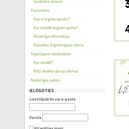
Juridiskie resursi
Pacientiem
Kas ir ergoterapeits?
Kur meklēt ergoterapeitu?
Noderīga informācija
Pasaules Ergoterapijas diena
Topošajiem studentiem
Kur studēt?
RSU atvērto durvju dienas
Noderīgas saites
IELOGOTIES
Lietotājvārds vai e-pasts
Parole
Atcerēties mani