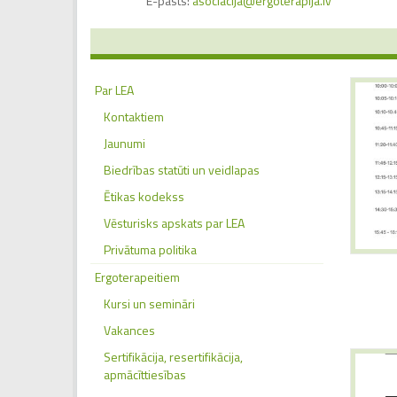
E-pasts:
asociacija@ergoterapija.lv
Par LEA
Kontaktiem
Jaunumi
Biedrības statūti un veidlapas
Ētikas kodekss
Vēsturisks apskats par LEA
Privātuma politika
Ergoterapeitiem
Kursi un semināri
Vakances
Sertifikācija, resertifikācija,
apmācīttiesības