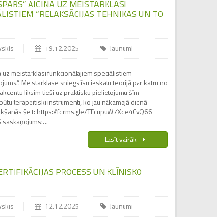
“SPARS” AICINA UZ MEISTARKLASI
LISTIEM “RELAKSĀCIJAS TEHNIKAS UN TO
vskis
19.12.2025
Jaunumi
a uz meistarklasi funkcionālajiem speciālistiem
ojums.”. Meistarklase sniegs īsu ieskatu teorijā par katru no
akcentu liksim tieši uz praktisku pielietojumu šīm
būtu terapeitiski instrumenti, ko jau nākamajā dienā
eteikšanās šeit: https://forms.gle/TEcupuW7Xde4CvQ66
OS saskaņojums:…
Lasīt vairāk
ERTIFIKĀCIJAS PROCESS UN KLĪNISKO
vskis
12.12.2025
Jaunumi