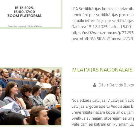
LEA Sertifikācijas komisija sadarbīb
semināru par sertifikācijas procesu
aktuālu informāciju par sertifikāci
Datums: 15.12.2025. Laiks: 15.00–
https://us02web.zoom.us/j/7729
pwd=UVhBVk5KVUxYTmcweUVNN
IV LATVIJAS NACIONĀLAI
Dāvis Deivids Buko
Noslēdzies Latvijas IV Latvijas Nacio
Latvijas Ergoterapeitu Asociācijas b
universitātē nācām kopā un dalījām
Svētkus svinējām, atcerējāmies un pl
Pateicamies katram un ikvienam LE