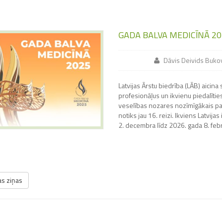
GADA BALVA MEDICĪNĀ 20
Dāvis Deivids Buko
Latvijas Ārstu biedrība (LĀB) aicina
profesionāļus un ikvienu piedalītie
veselības nozares nozīmīgākais p
notiks jau 16. reizi. Ikviens Latvij
2. decembra līdz 2026. gada 8. feb
s ziņas