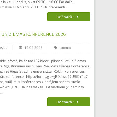
s laiks: 11.aprīlis, plkst.09:30 – 16:00 Par dalību
s maksa: LEA biedri: 25 EUR Citi interesenti:…
Lasīt vairāk
E UN ZIEMAS KONFERENCE 2026
vskis
17.02.2026
Jaunumi
 valde infomē, ka šogad LEA biedru pilnsapulce un Ziemas
ī Rīgā, Anniņmuižas bulvārī 26a. Pieteikšanās konferencei
ganizē Rīgas Stradiņa universitāte (RSU). Konferences
nās konferencei: https://forms.gle/gBDLtwq77URfDY4q7
t jautājumus konferences ziņotājiem par atbilstošo
E4nWdEj8Y6 Dalības maksa: LEA biedriem (kuriem nav
s…
Lasīt vairāk