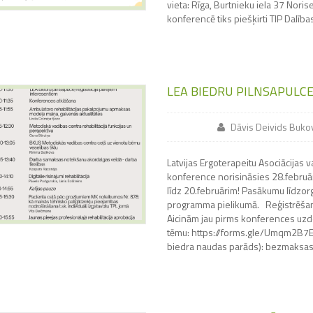
vieta: Rīga, Burtnieku iela 37 Norise
konferencē tiks piešķirti TIP Dalība
LEA BIEDRU PILNSAPULC
Dāvis Deivids Buko
Latvijas Ergoterapeitu Asociācijas
konference norisināsies 28.februār
līdz 20.februārim! Pasākumu līdzor
programma pielikumā. Reģistrēša
Aicinām jau pirms konferences uzdo
tēmu: https://forms.gle/Umqm2B7
biedra naudas parāds): bezmaksa