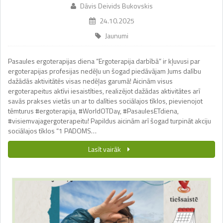
Dāvis Deivids Bukovskis
24.10.2025
Jaunumi
Pasaules ergoterapijas diena “Ergoterapija darbībā” ir kļuvusi par
ergoterapijas profesijas nedēļu un šogad piedāvājam Jums dalību
dažādās aktivitātēs visas nedēļas garumā! Aicinām visus
ergoterapeitus aktīvi iesaistīties, realizējot dažādas aktivitātes arī
savās prakses vietās un ar to dalīties sociālajos tīklos, pievienojot
tēmturus #ergoterapija, #WorldOTDay, #PasaulesETdiena,
#visiemvajagergoterapeitu! Papildus aicinām arī šogad turpināt akciju
sociālajos tīklos “1 PADOMS…
Lasīt vairāk