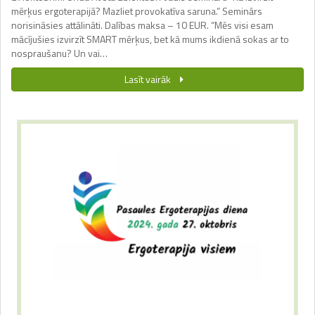
mērķus ergoterapijā? Mazliet provokatīva saruna.” Seminārs
norisināsies attālināti. Dalības maksa – 10 EUR. “Mēs visi esam
mācījušies izvirzīt SMART mērķus, bet kā mums ikdienā sokas ar to
nospraušanu? Un vai…
Lasīt vairāk