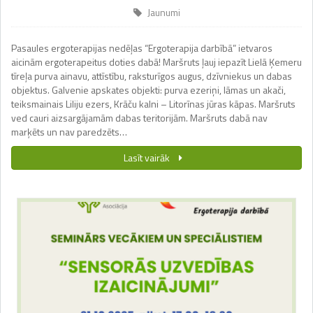
Jaunumi
Pasaules ergoterapijas nedēļas “Ergoterapija darbībā” ietvaros
aicinām ergoterapeitus doties dabā! Maršruts ļauj iepazīt Lielā Ķemeru
tīreļa purva ainavu, attīstību, raksturīgos augus, dzīvniekus un dabas
objektus. Galvenie apskates objekti: purva ezeriņi, lāmas un akači,
teiksmainais Liliju ezers, Krāču kalni – Litorīnas jūras kāpas. Maršruts
ved cauri aizsargājamām dabas teritorijām. Maršruts dabā nav
marķēts un nav paredzēts…
Lasīt vairāk