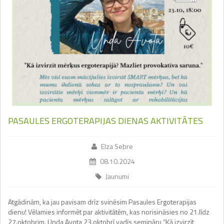
PASAULES ERGOTERAPIJAS DIENAS AKTIVITĀTES
Elza Sebre
08.10.2024
Jaunumi
Atgādinām, ka jau pavisam drīz svinēsim Pasaules Ergoterapijas
dienu! Vēlamies informēt par aktivitātēm, kas norisināsies no 21.līdz
27.oktobrim. Unda Avota 23.oktobrī vadīs semināru “Kā izvirzīt