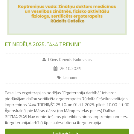
ET NEDĒĻA 2025: “4×4 TRENIŅI”
Dāvis Deivids Bukovskis
26.10.2025
Jaunumi
Pasaules ergoterapijas nedēļas “Ergoterapija darbībā” ietvaros
piedāvājam dalību sertificēta ergoterapeita Rūdolfa Cešeiko vadītajos
koptreniņos “4×4 TRENIŅŠ”. 25.10. un 01.11.2025. plkst. 10.00-11.00
Āgenskalnā, pie Māras dārza (no Mārupes ielas puses) Dalība:
BEZMAKSAS Nav nepieciešams pieteikties pirms koptreniņu norises.
#ergoterapijadarbībā #pasaulesetdiena #ergoterapija
Lasīt vairāk