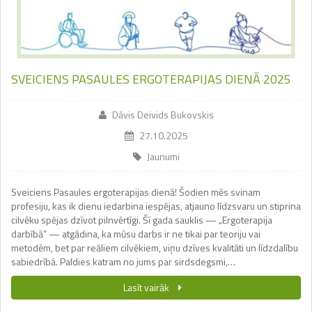
SVEICIENS PASAULES ERGOTERAPIJAS DIENĀ 2025
Dāvis Deivids Bukovskis
27.10.2025
Jaunumi
Sveiciens Pasaules ergoterapijas dienā! Šodien mēs svinam
profesiju, kas ik dienu iedarbina iespējas, atjauno līdzsvaru un stiprina
cilvēku spējas dzīvot pilnvērtīgi. Šī gada sauklis — „Ergoterapija
darbībā” — atgādina, ka mūsu darbs ir ne tikai par teoriju vai
metodēm, bet par reāliem cilvēkiem, viņu dzīves kvalitāti un līdzdalību
sabiedrībā. Paldies katram no jums par sirdsdegsmi,…
Lasīt vairāk