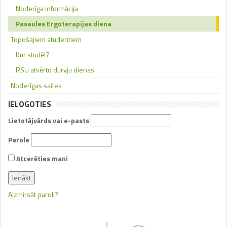
Noderīga informācija
Pasaules Ergoterapijas diena
Topošajiem studentiem
Kur studēt?
RSU atvērto durvju dienas
Noderīgas saites
IELOGOTIES
Lietotājvārds vai e-pasts
Parole
Atcerēties mani
Aizmirsāt paroli?