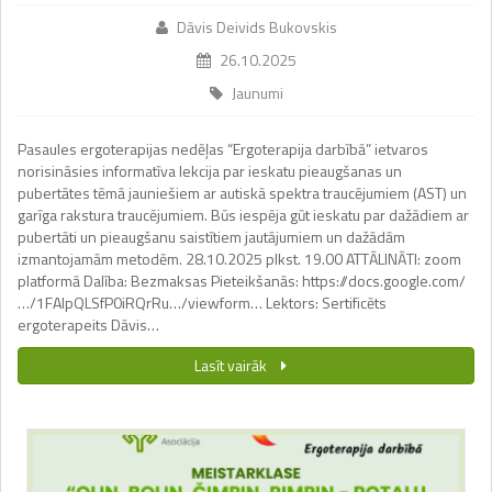
Dāvis Deivids Bukovskis
26.10.2025
Jaunumi
Pasaules ergoterapijas nedēļas “Ergoterapija darbībā” ietvaros
norisināsies informatīva lekcija par ieskatu pieaugšanas un
pubertātes tēmā jauniešiem ar autiskā spektra traucējumiem (AST) un
garīga rakstura traucējumiem. Būs iespēja gūt ieskatu par dažādiem ar
pubertāti un pieaugšanu saistītiem jautājumiem un dažādām
izmantojamām metodēm. 28.10.2025 plkst. 19.00 ATTĀLINĀTI: zoom
platformā Dalība: Bezmaksas Pieteikšanās: https://docs.google.com/
…/1FAIpQLSfP0iRQrRu…/viewform… Lektors: Sertificēts
ergoterapeits Dāvis…
Lasīt vairāk