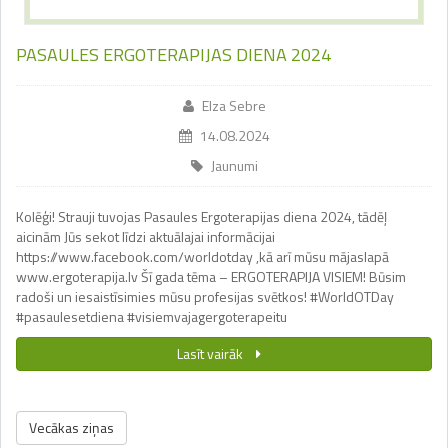
PASAULES ERGOTERAPIJAS DIENA 2024
Elza Sebre
14.08.2024
Jaunumi
Kolēģi! Strauji tuvojas Pasaules Ergoterapijas diena 2024, tādēļ
aicinām Jūs sekot līdzi aktuālajai informācijai
https://www.facebook.com/worldotday ,kā arī mūsu mājaslapā
www.ergoterapija.lv Šī gada tēma – ERGOTERAPIJA VISIEM! Būsim
radoši un iesaistīsimies mūsu profesijas svētkos! #WorldOTDay
#pasaulesetdiena #visiemvajagergoterapeitu
Lasīt vairāk
Vecākas ziņas