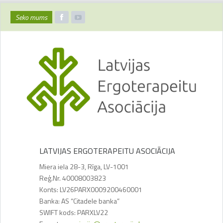
Seko mums
LATVIJAS ERGOTERAPEITU ASOCIĀCIJA
Miera iela 28-3, Rīga, LV-1001
Reģ.Nr. 40008003823
Konts: LV26PARX0009200460001
Banka: AS “Citadele banka”
SWIFT kods: PARXLV22