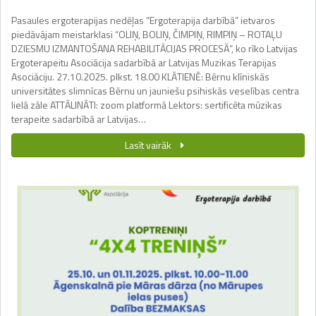
Pasaules ergoterapijas nedēļas “Ergoterapija darbībā” ietvaros
piedāvājam meistarklasi “OLIŅ, BOLIŅ, ČIMPIŅ, RIMPIŅ – ROTAĻU
DZIESMU IZMANTOŠANA REHABILITĀCIJAS PROCESĀ”, ko rīko Latvijas
Ergoterapeitu Asociācija sadarbībā ar Latvijas Muzikas Terapijas
Asociāciju. 27.10.2025. plkst. 18.00 KLĀTIENĒ: Bērnu klīniskās
universitātes slimnīcas Bērnu un jauniešu psihiskās veselības centra
lielā zāle ATTĀLINĀTI: zoom platformā Lektors: sertificēta mūzikas
terapeite sadarbībā ar Latvijas…
Lasīt vairāk