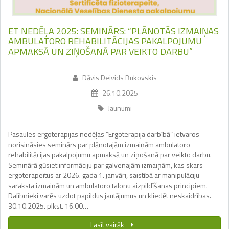
ET NEDĒĻA 2025: SEMINĀRS: “PLĀNOTĀS IZMAIŅAS
AMBULATORO REHABILITĀCIJAS PAKALPOJUMU
APMAKSĀ UN ZIŅOŠANĀ PAR VEIKTO DARBU”
Dāvis Deivids Bukovskis
26.10.2025
Jaunumi
Pasaules ergoterapijas nedēļas “Ergoterapija darbībā” ietvaros
norisināsies seminārs par plānotajām izmaiņām ambulatoro
rehabilitācijas pakalpojumu apmaksā un ziņošanā par veikto darbu.
Seminārā gūsiet informāciju par galvenajām izmaiņām, kas skars
ergoterapeitus ar 2026. gada 1. janvāri, saistībā ar manipulāciju
saraksta izmaiņām un ambulatoro talonu aizpildīšanas principiem.
Dalībnieki varēs uzdot papildus jautājumus un kliedēt neskaidrības.
30.10.2025. plkst. 16.00…
Lasīt vairāk