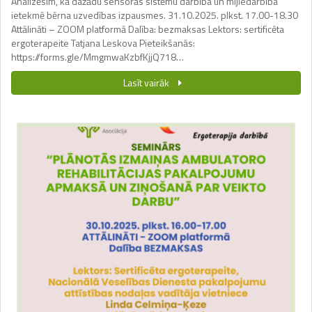
Analizēsim, kā dažādu sensorās sistēmu darbība un mijiedarbība
ietekmē bērna uzvedības izpausmes. 31.10.2025. plkst. 17.00-18.30
Attālināti – ZOOM platformā Dalība: bezmaksas Lektors: sertificēta
ergoterapeite Tatjana Leskova Pieteikšanās:
https://forms.gle/MmgmwaKzbfKjjQ718…
Lasīt vairāk